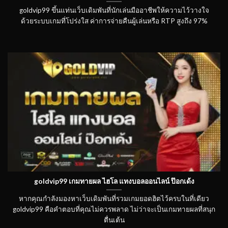
goldvip99 ขึ้นแท่นเว็บเดิมพันที่นักเล่นมืออาชีพให้ความไว้วางใจ
ด้วยระบบเกมที่โปร่งใส ค่าการจ่ายคืนผู้เล่นหรือ RTP สูงถึง 97%
goldvip99 เกมทายผล ไฮโล แทงบอลออนไลน์ ป๊อกเด้ง
หากคุณกำลังมองหาเว็บเดิมพันที่รวมเกมยอดฮิตไว้ครบในที่เดียว
goldvip99 คือคำตอบที่คุณไม่ควรพลาด ไม่ว่าจะเป็นเกมทายผลที่สนุก
ตื่นเต้น